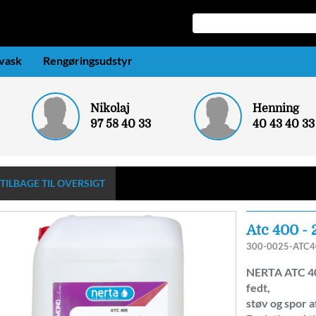
-vask
Rengøringsudstyr
Nikolaj
Henning
97 58 40 33
40 43 40 33
TILBAGE TIL OVERSIGT
Atc 400 - 
300-0025-ATC4
NERTA ATC 400 
fedt,
støv og spor 