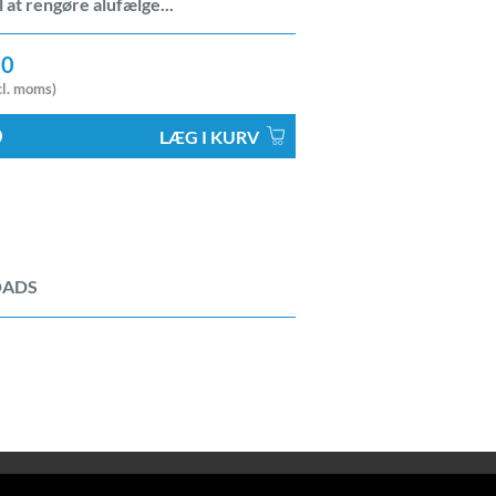
il at rengøre alufælge...
30
l. moms)
LÆG I KURV
ADS