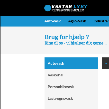
Autovask
Agro-Vask
Industri
Brug for hjælp ?
Ring til os - vi hjælper dig gerne ...
Autovask
Vaskehal
Personbilsvask
Lastvognsvask