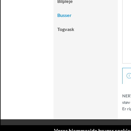
Bilpleje
Busser
Togvask
NERTA
støv
Er ri
Vores hjemmeside bruger cookie