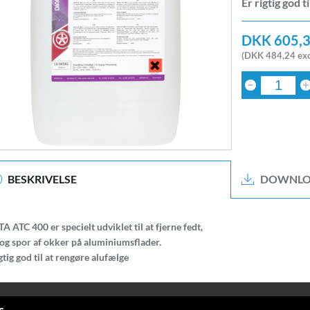
Er rigtig god t
DKK 605,
(DKK 484,24 exc
BESKRIVELSE
DOWNLO
 ATC 400 er specielt udviklet til at fjerne fedt,
 og spor af okker på aluminiumsflader.
gtig god til at rengøre alufælge
s