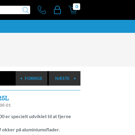
0
FORRIGE
NÆSTE
25L
00-01
er specielt udviklet til at fjerne
af okker på aluminiumsflader.