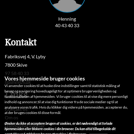
Henning
40 43 40 33
Kontakt
Fabriksvej 4, V. Lyby
7800 Skive
97 58 40 33
Vores hjemmeside bruger cookies
hp@vlyby.dk
Vi anvender cookies til at huske dine indstillinger samt til statistisk måling af
besøg og navigering hovedsageligt for at optimere brugervenligheden og
Links
funktionaliteten af hjemmesiden. Vi bruger cookies til at vise dig mere personligt
indhold og annoncer,til at vise dig funktioner fra de sociale medier og til at
analysere vores trafik. Hvis du klikker dig videre på hjemmesiden, accepterer du,
Kontakt os
at der bruges cookies til disse formål.
Om os
Ønsker du ikke at acceptere brugen af cookies, er det nødvendigt at forlade
Handelsbetingelser
hjemmesiden eller blokere cookies i din browser. Du kan altid tilbagekalde dit