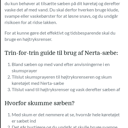
du kun behøver at tilsætte sæben på dit køretøj og derefter
vaske det af med vand. Du skal derfor hverken bruge klude,
svampe eller vaskebørster for at løsne snavs, og du undgår
risikoen for at ridse lakken.
For at kunne gøre det effektivt og tidsbesparende skal du
bruge en højtryksrenser.
Trin-for-trin guide til brug af Nerta-sæbe:
Bland sæben op med vand efter anvisningerne i en
skumsprayer
Tilslut skumsprayeren til højtryksrenseren og skum
køretøjet med Nerta-sæbe
Tilslut vand til højtryksrenser og vask derefter sæben af
Hvorfor skumme sæben?
Med skum er det nemmere at se, hvornår hele køretøjet
er sæbet ind
Det går hurtigere og du undgår at skulle bruge svampe