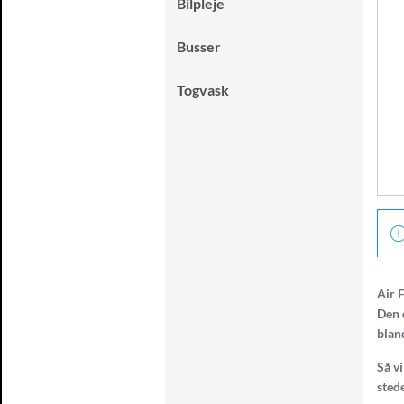
Bilpleje
Busser
Togvask
Air F
Den d
blan
Så vi
sted