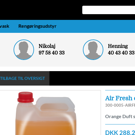
-vask
Rengøringsudstyr
Nikolaj
Henning
97 58 40 33
40 43 40 33
TILBAGE TIL OVERSIGT
Air Fresh 
300-0005-AIRF
Orange Duft 
DKK 288,