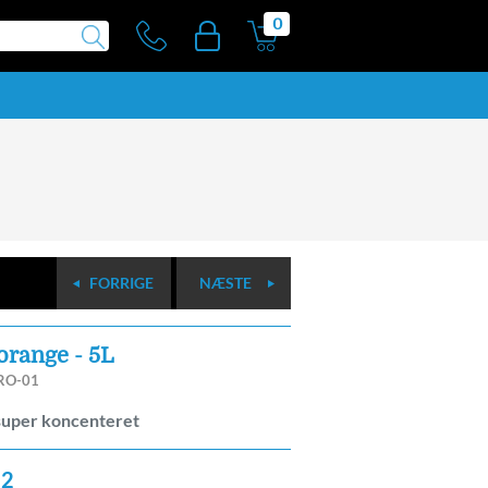
0
FORRIGE
NÆSTE
orange - 5L
RO-01
super koncenteret
22