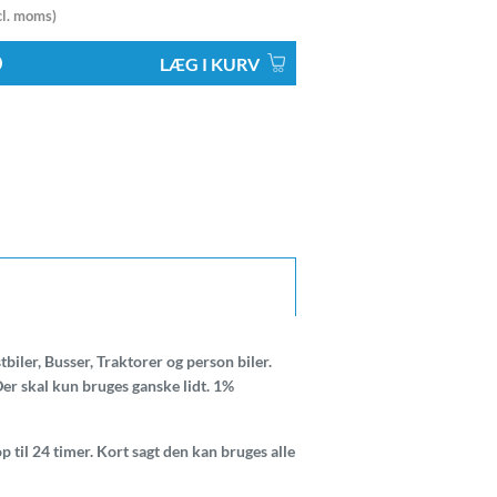
l. moms)
LÆG I KURV
tbiler, Busser, Traktorer og person biler.
Der skal kun bruges ganske lidt. 1%
op til 24 timer. Kort sagt den kan bruges alle