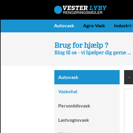
Autovask
Agro-Vask
Industri
Brug for hjælp ?
Ring til os - vi hjælper dig gerne ...
Autovask
Vaskehal
Personbilsvask
Lastvognsvask