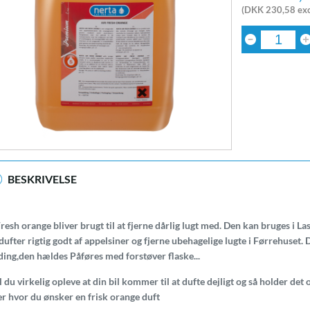
(DKK 230,58 exc
BESKRIVELSE
resh orange bliver brugt til at fjerne dårlig lugt med. Den kan bruges i Las
ufter rigtig godt af appelsiner og fjerne ubehagelige lugte i Førrehuset. 
ding,den hældes Påføres med forstøver flaske...
l du virkelig opleve at din bil kommer til at dufte dejligt og så holder det 
er hvor du ønsker en frisk orange duft